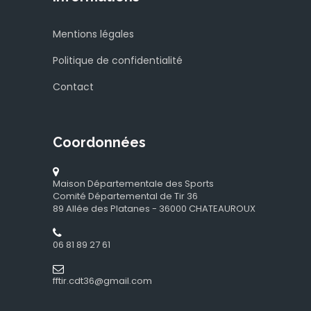
Mentions légales
07 ET 08 NOVEMBRE 2026
Championnat Départemental 10 mètres - Pistolet et
Politique de confidentialité
carabine Précision
Contact
A DEFINIR
14 ET 15 NOVEMBRE 2026
Coordonnées
Championnat Départemental 10 mètres - Pistolet vitesse et
standard ( Week-end 2)
CHATEAUROUX (36)
Maison Départementale des Sports
Comité Départemental de Tir 36
89 Allée des Platanes - 36000 CHATEAUROUX
DU 08 AU 13 FÉVRIER 2027
Championnat de France 10/18 mètres
06 81 89 27 61
CHALON EN CHAMPAGNE (51)
fftir.cdt36@gmail.com
13 ET 14 MARS 2027