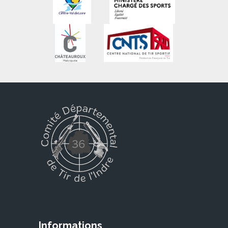
10 OCTOBRE 2026
Remise des récompenses du Comité de la saison 2025 /
2026 Maison des Sports
CHATEAUROUX (36)
17 ET 18 OCTOBRE 2026
6 Heures d'Issoudun 2026
ISSOUDUN (36)
25 OCTOBRE 2026
Assemblée Générale Ordinaire - Ligue de Tir du Centre
LA CHAUSSEE SAINT VICTOR (41)
07 NOVEMBRE 2026
Championnat Départemental - Arbalète Field 18 mètres (
Week-end 1)
Informations
CHABRIS (36)