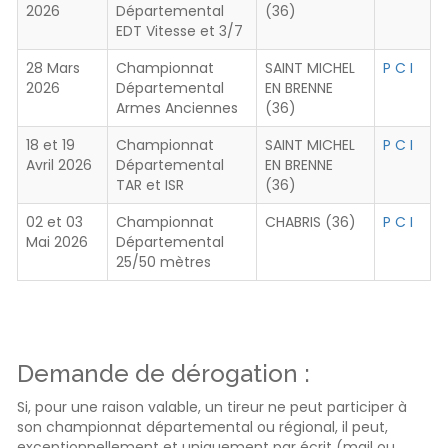
2026
Départemental
(36)
EDT Vitesse et 3/7
28 Mars
Championnat
SAINT MICHEL
P
C
I
2026
Départemental
EN BRENNE
Armes Anciennes
(36)
18 et 19
Championnat
SAINT MICHEL
P
C
I
Avril 2026
Départemental
EN BRENNE
TAR et ISR
(36)
02 et 03
Championnat
CHABRIS (36)
P
C
I
Mai 2026
Départemental
25/50 mètres
Demande de dérogation :
Si, pour une raison valable, un tireur ne peut participer à
son championnat départemental ou régional, il peut,
exceptionnellement et uniquement par écrit (mail ou