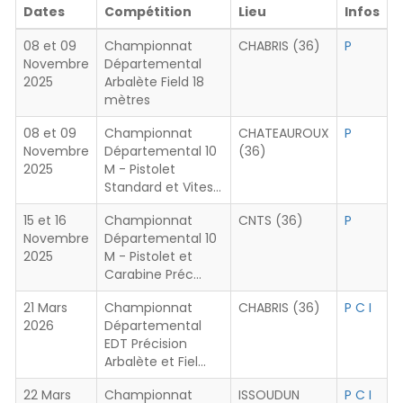
Dates
Compétition
Lieu
Infos
08 et 09
Championnat
CHABRIS (36)
P
Novembre
Départemental
2025
Arbalète Field 18
mètres
08 et 09
Championnat
CHATEAUROUX
P
Novembre
Départemental 10
(36)
2025
M - Pistolet
Standard et Vites…
15 et 16
Championnat
CNTS (36)
P
Novembre
Départemental 10
2025
M - Pistolet et
Carabine Préc…
21 Mars
Championnat
CHABRIS (36)
P
C
I
2026
Départemental
EDT Précision
Arbalète et Fiel…
22 Mars
Championnat
ISSOUDUN
P
C
I