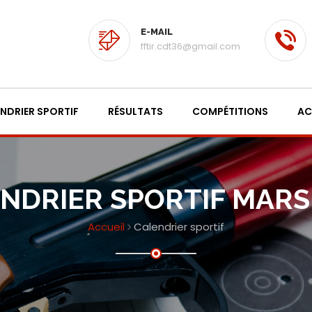
E-MAIL
fftir.cdt36@gmail.com
NDRIER SPORTIF
RÉSULTATS
COMPÉTITIONS
AC
NDRIER SPORTIF MARS
Accueil
Calendrier sportif