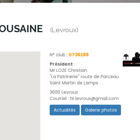
VROUSAINE
(Levroux)
N° club :
0736288
Président
:
Mr LOZE Christian
"La Patrinerie" route de Parceau
Saint Martin de Lamps
36110 Levroux
Courriel : tir.levroux@gmail.com
Actualités
Galerie photos