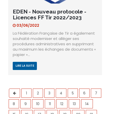
EDEN - Nouveau protocole -
Licences FF Tir 2022/2023
03/06/2022
La Fédération Française de Tir a également
souhaité moderniser et alléger ses
procédures administratives en supprimant
au maximum les échanges de documents «
papier »…
LIRE LA SUITE
1
2
3
4
5
6
7
8
9
10
11
12
13
14