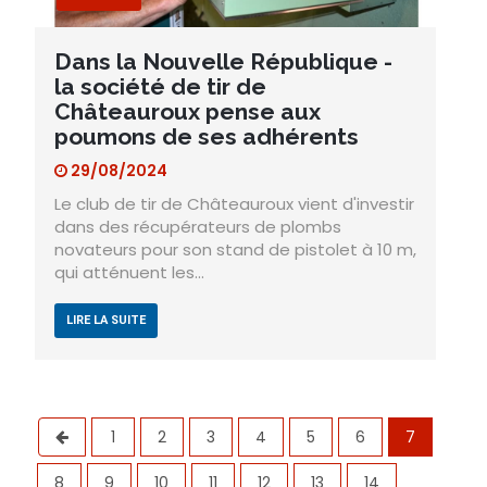
Dans la Nouvelle République -
la société de tir de
Châteauroux pense aux
poumons de ses adhérents
29/08/2024
Le club de tir de Châteauroux vient d'investir
dans des récupérateurs de plombs
novateurs pour son stand de pistolet à 10 m,
qui atténuent les…
LIRE LA SUITE
1
2
3
4
5
6
7
8
9
10
11
12
13
14